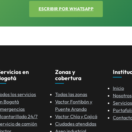
ESCRIBIR POR WHATSAPP
Servicios en
Zonas y
Institu
Bogotá
cobertura
Inicio
odos los servicios
Todas las zonas
Nosotros
n Bogotá
Vactor Fontibón y
Servicios
mergencias
Puente Aranda
Portafol
lcantarillado 24/7
Vactor Chía y Cajicá
Contact
ervicio de camión
Ciudades atendidas
actor
Aseo industrial