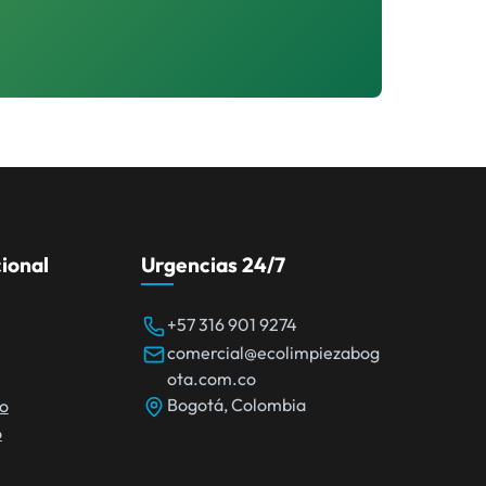
cional
Urgencias 24/7
+57 316 901 9274
comercial@ecolimpiezabog
ota.com.co
Bogotá, Colombia
io
o