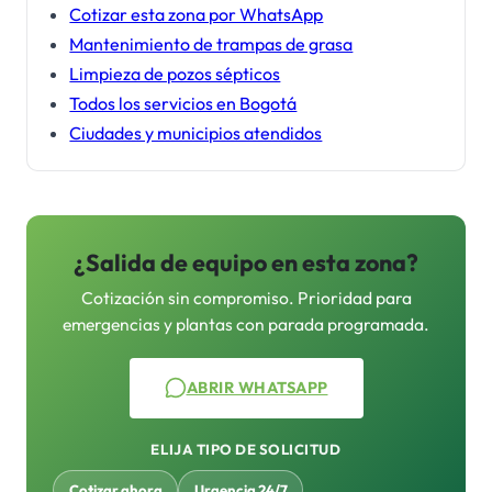
Cotizar esta zona por WhatsApp
Mantenimiento de trampas de grasa
Limpieza de pozos sépticos
Todos los servicios en Bogotá
Ciudades y municipios atendidos
¿Salida de equipo en esta zona?
Cotización sin compromiso. Prioridad para
emergencias y plantas con parada programada.
ABRIR WHATSAPP
ELIJA TIPO DE SOLICITUD
Cotizar ahora
Urgencia 24/7