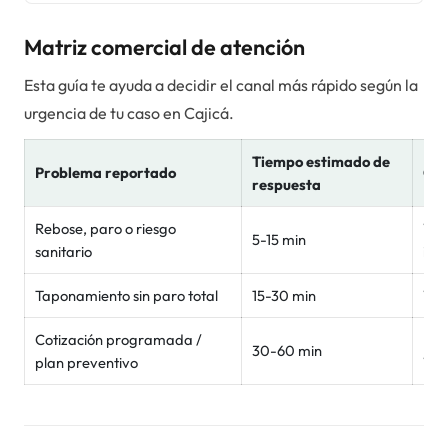
Matriz comercial de atención
Esta guía te ayuda a decidir el canal más rápido según la
urgencia de tu caso en
Cajicá
.
Tiempo estimado de
Problema reportado
Can
respuesta
Rebose, paro o riesgo
Wha
5-15 min
sanitario
inm
Taponamiento sin paro total
15-30 min
Wh
Cotización programada /
For
30-60 min
plan preventivo
Wh