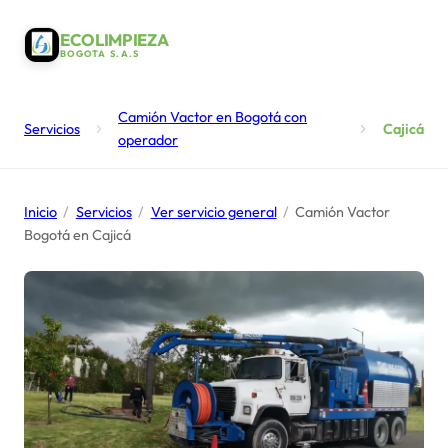
ECOLIMPIEZA
BOGOTA S.A.S
Camión Vactor en Bogotá con
Servicios
Cajicá
operador
Inicio
/
Servicios
/
Ver servicio general
/
Camión Vactor
Bogotá en Cajicá