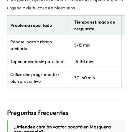
urgencia de tu caso en
Mosquera
.
Tiempo estimado de
Problema reportado
Can
respuesta
Rebose, paro o riesgo
Wha
5-15 min
sanitario
inm
Taponamiento sin paro total
15-30 min
Wh
Cotización programada /
For
30-60 min
plan preventivo
Wh
Preguntas frecuentes
¿Atienden camión vactor bogotá en Mosquera
con urgencia?