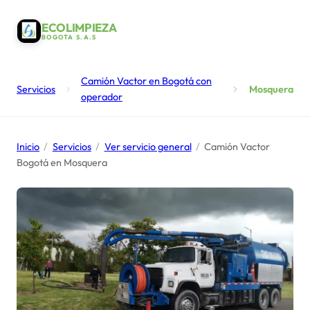
ECOLIMPIEZA
BOGOTA S.A.S
Camión Vactor en Bogotá con
Servicios
Mosquera
operador
Inicio
/
Servicios
/
Ver servicio general
/
Camión Vactor
Bogotá en Mosquera