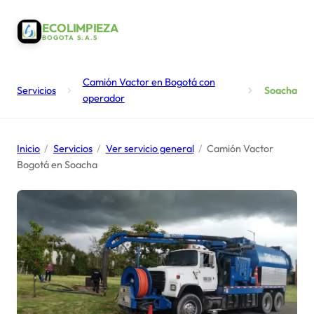
ECOLIMPIEZA
BOGOTA S.A.S
Camión Vactor en Bogotá con
Servicios
Soacha
operador
Inicio
/
Servicios
/
Ver servicio general
/
Camión Vactor
Bogotá en Soacha