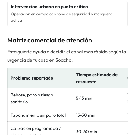
Intervencion urbana en punto critico
Operacion en campo con cono de seguridad y manguera
activa
Matriz comercial de atención
Esta guía te ayuda a decidir el canal más rápido según la
urgencia de tu caso en
Soacha
.
Tiempo estimado de
Problema reportado
Can
respuesta
Rebose, paro o riesgo
Wha
5-15 min
sanitario
inm
Taponamiento sin paro total
15-30 min
Wh
Cotización programada /
For
30-60 min