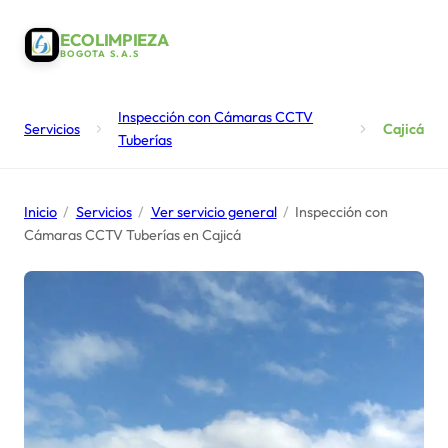
ECOLIMPIEZA
BOGOTA S.A.S
Inspección con Cámaras CCTV
Servicios
Cajicá
Tuberías
Inicio
/
Servicios
/
Ver servicio general
/
Inspección con
Cámaras CCTV Tuberías en Cajicá