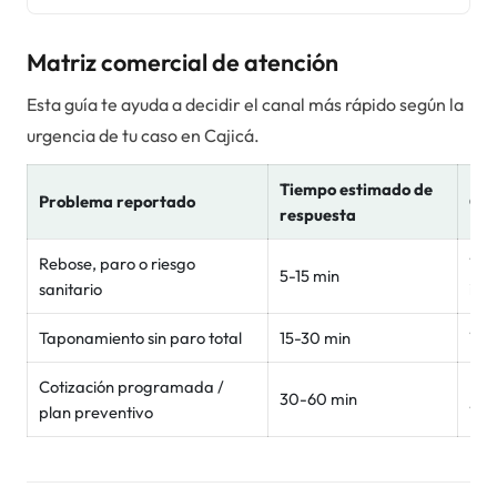
Matriz comercial de atención
Esta guía te ayuda a decidir el canal más rápido según la
urgencia de tu caso en
Cajicá
.
Tiempo estimado de
Problema reportado
Can
respuesta
Rebose, paro o riesgo
Wha
5-15 min
sanitario
inm
Taponamiento sin paro total
15-30 min
Wh
Cotización programada /
For
30-60 min
plan preventivo
Wh