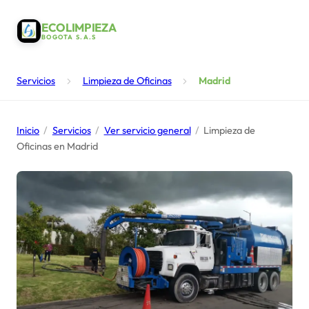
ECOLIMPIEZA
BOGOTA S.A.S
Servicios
Limpieza de Oficinas
Madrid
Inicio
/
Servicios
/
Ver servicio general
/
Limpieza de
Oficinas en Madrid