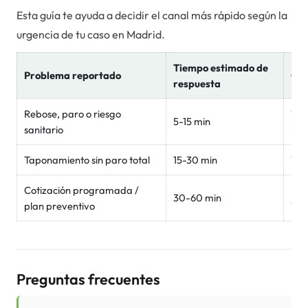
Esta guía te ayuda a decidir el canal más rápido según la
urgencia de tu caso en
Madrid
.
Tiempo estimado de
Problema reportado
Can
respuesta
Rebose, paro o riesgo
Wha
5-15 min
sanitario
inm
Taponamiento sin paro total
15-30 min
Wh
Cotización programada /
For
30-60 min
plan preventivo
Wh
Preguntas frecuentes