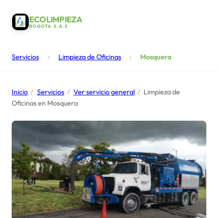
ECOLIMPIEZA
BOGOTA S.A.S
Servicios
Limpieza de Oficinas
Mosquera
Inicio
/
Servicios
/
Ver servicio general
/
Limpieza de
Oficinas en Mosquera