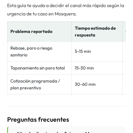
Esta guía te ayuda a decidir el canal más rápido según la
urgencia de tu caso en
Mosquera
.
Tiempo estimado de
Problema reportado
Can
respuesta
Rebose, paro o riesgo
Wha
5-15 min
sanitario
inm
Taponamiento sin paro total
15-30 min
Wh
Cotización programada /
For
30-60 min
plan preventivo
Wh
Preguntas frecuentes