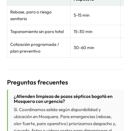
Rebose, paro o riesgo
Wha
5-15 min
sanitario
inm
Taponamiento sin paro total
15-30 min
Wh
Cotización programada /
For
30-60 min
plan preventivo
Wh
Preguntas frecuentes
¿Atienden limpieza de pozos sépticos bogotá en
Mosquera con urgencia?
Sí. Coordinamos salida según disponibilidad y
ubicación en Mosquera. Para emergencias (rebose,
olor fuerte, paro operativo) priorizamos despacho y,
si puede, fotos o videos cortos para dimensionar el