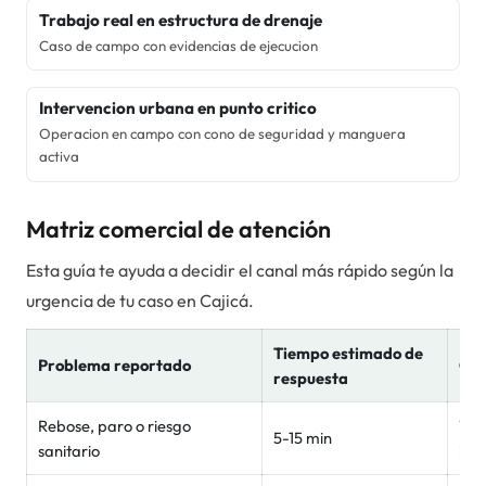
Trabajo real en estructura de drenaje
Caso de campo con evidencias de ejecucion
Intervencion urbana en punto critico
Operacion en campo con cono de seguridad y manguera
activa
Matriz comercial de atención
Esta guía te ayuda a decidir el canal más rápido según la
urgencia de tu caso en
Cajicá
.
Tiempo estimado de
Problema reportado
Can
respuesta
Rebose, paro o riesgo
Wha
5-15 min
sanitario
inm