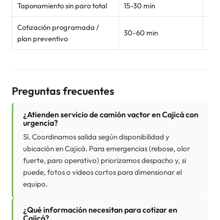
Taponamiento sin paro total
15-30 min
Wh
Cotización programada /
For
30-60 min
plan preventivo
Wh
Preguntas frecuentes
¿Atienden servicio de camión vactor en Cajicá con
urgencia?
Sí. Coordinamos salida según disponibilidad y
ubicación en Cajicá. Para emergencias (rebose, olor
fuerte, paro operativo) priorizamos despacho y, si
puede, fotos o videos cortos para dimensionar el
equipo.
¿Qué información necesitan para cotizar en
Cajicá?