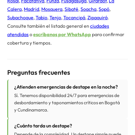
Rosal
,
Facatativá
,
Funza
,
Fusagasugá
,
Girardot
,
La
Calera
,
Madrid
,
Mosquera
,
Sibaté
,
Soacha
,
Sopó
,
Subachoque
,
Tabio
,
Tenjo
,
Tocancipá
,
Zipaquirá
.
Consulte también el listado general en
ciudades
atendidas
o
escríbanos por WhatsApp
para confirmar
cobertura y tiempos.
Preguntas frecuentes
¿Atienden emergencias de destape en la noche?
Sí. Tenemos disponibilidad 24/7 para emergencias de
desbordamiento y taponamientos críticos en Bogotá
y Cundinamarca.
¿Cuánto tarda un destape?
Depende de la complejidad. Un destape simple puede