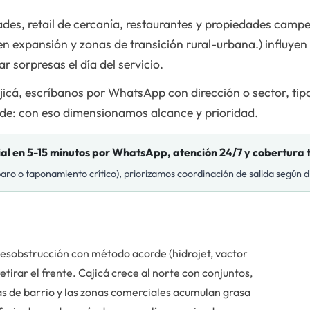
des, retail de cercanía, restaurantes y propiedades campe
 en expansión y zonas de transición rural-urbana.) influye
r sorpresas el día del servicio.
icá, escríbanos por WhatsApp con dirección o sector, tipo 
puede: con eso dimensionamos alcance y prioridad.
cial en 5-15 minutos por WhatsApp, atención 24/7 y cobertur
 paro o taponamiento crítico), priorizamos coordinación de salida según di
desobstrucción con método acorde (hidrojet, vactor
tirar el frente. Cajicá crece al norte con conjuntos,
as de barrio y las zonas comerciales acumulan grasa