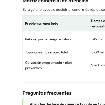
Matriz comercial de atención
Esta guía te ayuda a decidir el canal más rápido s
Tiempo e
Problema reportado
respuest
Rebose, paro o riesgo sanitario
5-15 min
Taponamiento sin paro total
15-30 mi
Cotización programada / plan
30-60 m
preventivo
Preguntas frecuentes
¿Atienden destape de cañerías bogotá en Caji