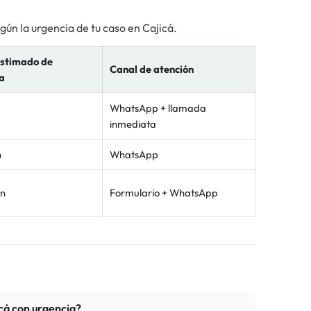
egún la urgencia de tu caso en
Cajicá
.
stimado de
Canal de atención
a
WhatsApp + llamada
inmediata
n
WhatsApp
in
Formulario + WhatsApp
cá con urgencia?