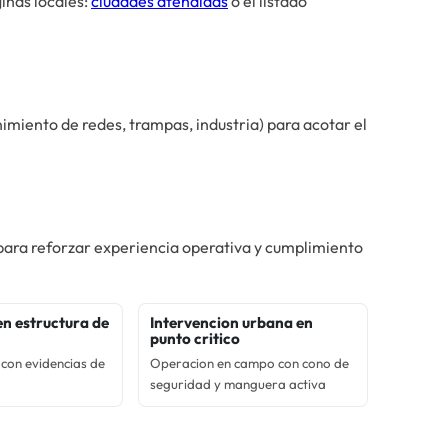
inas locales:
ciudades atendidas
o el listado
miento de redes, trampas, industria) para acotar el
 para reforzar experiencia operativa y cumplimiento
en estructura de
Intervencion urbana en
punto critico
con evidencias de
Operacion en campo con cono de
seguridad y manguera activa