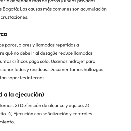
riferia dependen más de pozos y líneas privadas.
ías Bogotá: Las causas más comunes son acumulación
incrustaciones.
rca
e paros, olores y llamadas repetidas a
re qué no debe ir al desagüe reduce llamadas
puntos críticos paga solo. Usamos hidrojet para
uccionar lodos y residuos. Documentamos hallazgos
tan soportes internos.
 a la ejecución)
tomas. 2) Definición de alcance y equipo. 3)
io. 4) Ejecución con señalización y controles
miento.