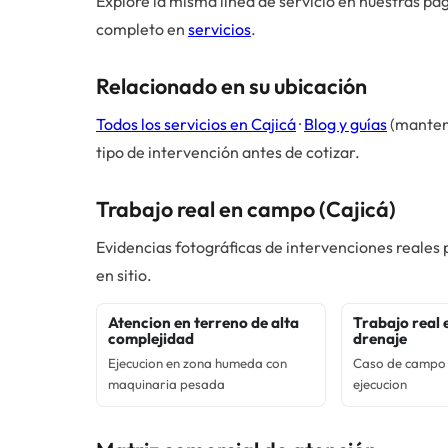
Explore la misma línea de servicio en nuestras pág
completo en
servicios
.
Relacionado en su ubicación
Todos los servicios en
Cajicá
·
Blog y guías
(manteni
tipo de intervención antes de cotizar.
Trabajo real en campo (
Cajicá
)
Evidencias fotográficas de intervenciones reales
en sitio.
Atencion en terreno de alta
Trabajo real 
complejidad
drenaje
Ejecucion en zona humeda con
Caso de campo 
maquinaria pesada
ejecucion