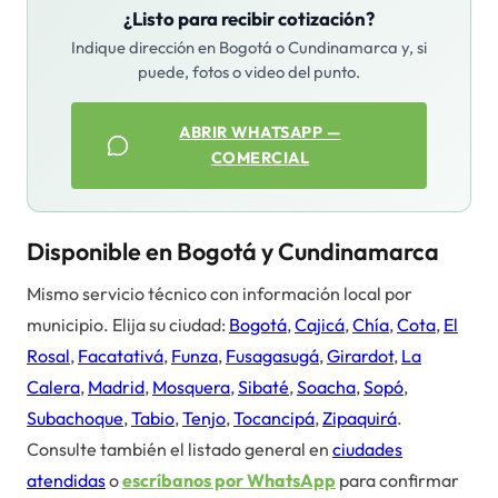
¿Listo para recibir cotización?
Indique dirección en Bogotá o Cundinamarca y, si
puede, fotos o video del punto.
ABRIR WHATSAPP —
COMERCIAL
Disponible en Bogotá y Cundinamarca
Mismo servicio técnico con información local por
municipio. Elija su ciudad:
Bogotá
,
Cajicá
,
Chía
,
Cota
,
El
Rosal
,
Facatativá
,
Funza
,
Fusagasugá
,
Girardot
,
La
Calera
,
Madrid
,
Mosquera
,
Sibaté
,
Soacha
,
Sopó
,
Subachoque
,
Tabio
,
Tenjo
,
Tocancipá
,
Zipaquirá
.
Consulte también el listado general en
ciudades
atendidas
o
escríbanos por WhatsApp
para confirmar