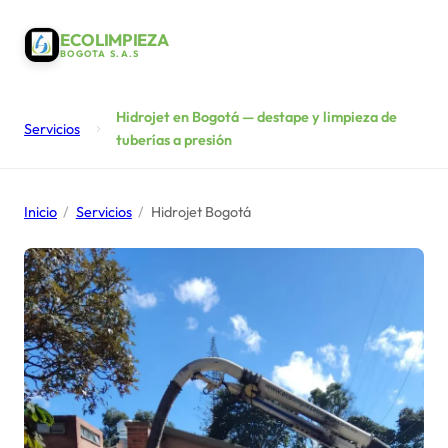
ECOLIMPIEZA
BOGOTA S.A.S
Hidrojet en Bogotá — destape y limpieza de
Servicios
tuberías a presión
Inicio
/
Servicios
/
Hidrojet Bogotá