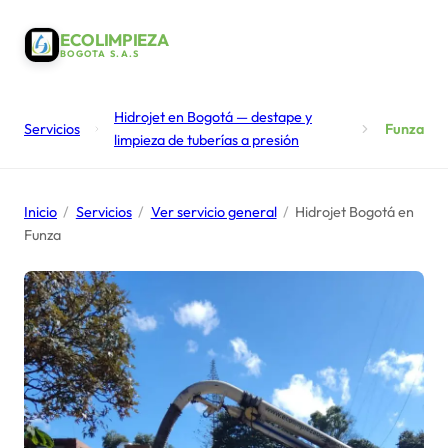
ECOLIMPIEZA
BOGOTA S.A.S
Hidrojet en Bogotá — destape y
Servicios
Funza
limpieza de tuberías a presión
Inicio
/
Servicios
/
Ver servicio general
/
Hidrojet Bogotá en
Funza