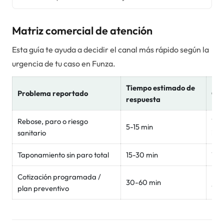
Matriz comercial de atención
Esta guía te ayuda a decidir el canal más rápido según la
urgencia de tu caso en
Funza
.
Tiempo estimado de
Problema reportado
Can
respuesta
Rebose, paro o riesgo
Wha
5-15 min
sanitario
inm
Taponamiento sin paro total
15-30 min
Wh
Cotización programada /
For
30-60 min
plan preventivo
Wh